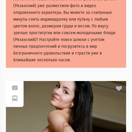
(Рязанский) уже разместили фото и видео
откровенного характера. Вы можете за считанные
минуты снять индивидуалку или путану с любым
цветом волос, размером груди и весом. По вкусу
зрелые проститутки или совсем молоденькие бляди
(Рязанский)? Настройте поиск шлюхи с учетом
личных предпочтений и погрузитесь в мир
безграничного удовольствия и страсти уже в
ближайшие несколько часов.